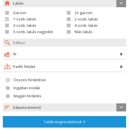
Lakás
Garzon
2x garzon
1-szob. lakás
2-szob. lakás
3-szob. lakás
4-szob. lakás
5-szob. lakás nagyobb
Más lakás
Ár
Padló felület
Összes hirdetései
Ingatlan irodák
Magán hírdetés
Dátuma lemenő
Talált megrendelések
1