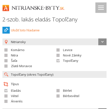
2-szob. lakás eladás Topoľčany
Uložiť toto hladanie
Nitriansky
Komárno
Levice
Nitra
Nové Zámky
Šaľa
Topoľčany
Zlaté Moravce
Típus
Eladás
Bérlet
Vétel
Bérbevétel
Árverés