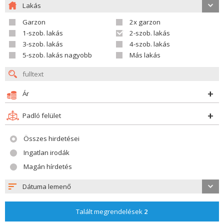
Lakás
Garzon
2x garzon
1-szob. lakás
2-szob. lakás
3-szob. lakás
4-szob. lakás
5-szob. lakás nagyobb
Más lakás
Ár
Padló felület
Összes hirdetései
Ingatlan irodák
Magán hírdetés
Dátuma lemenő
Talált megrendelések
2