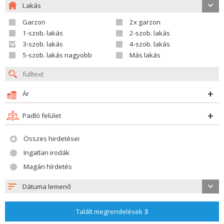
Lakás
Garzon
2x garzon
1-szob. lakás
2-szob. lakás
3-szob. lakás
4-szob. lakás
5-szob. lakás nagyobb
Más lakás
Ár
Padló felület
Összes hirdetései
Ingatlan irodák
Magán hírdetés
Dátuma lemenő
Talált megrendelések
3