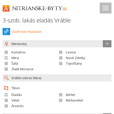
3-szob. lakás eladás Vráble
Uložiť toto hladanie
Nitriansky
Komárno
Levice
Nitra
Nové Zámky
Šaľa
Topoľčany
Zlaté Moravce
Típus
Eladás
Bérlet
Vétel
Bérbevétel
Árverés