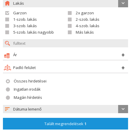
Lakás
Garzon
2x garzon
1-szob. lakás
2-szob. lakás
3-szob. lakás
4-szob. lakás
5-szob. lakás nagyobb
Más lakás
Ár
Padló felület
Összes hirdetései
Ingatlan irodák
Magán hírdetés
Dátuma lemenő
Talált megrendelések
1