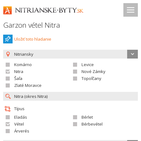
Garzon vétel Nitra
Uložiť toto hladanie
Nitriansky
Komárno
Levice
Nitra
Nové Zámky
Šaľa
Topoľčany
Zlaté Moravce
Típus
Eladás
Bérlet
Vétel
Bérbevétel
Árverés