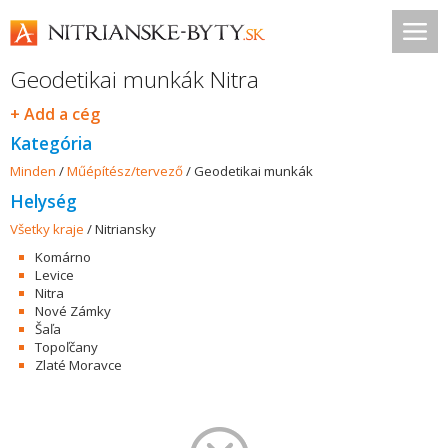
Geodetikai munkák Nitra
+ Add a cég
Kategória
Minden
/
Műépítész/tervező
/
Geodetikai munkák
Helység
Všetky kraje
/
Nitriansky
Komárno
Levice
Nitra
Nové Zámky
Šaľa
Topoľčany
Zlaté Moravce