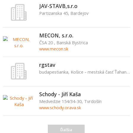
JAV-STAVB,s.r.o
Partizanska 45, Bardejov
MECON, s.r.o.
ČSA 20 , Banská Bystrica
www.mecon.sk
rgstav
budapestianka, Košice - mestská časť Ťahanovce
Schody - Jiří Kaša
Medvedzie 154/34-30, Tvrdošín
www.schody.orava.sk
Ďalšia