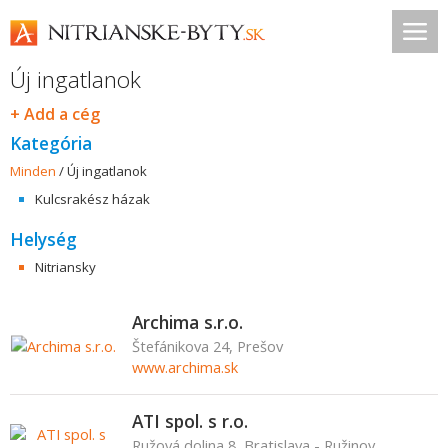
Új ingatlanok
+ Add a cég
Kategória
Minden
/
Új ingatlanok
Kulcsrakész házak
Helység
Nitriansky
Archima s.r.o.
Štefánikova 24, Prešov
www.archima.sk
ATI spol. s r.o.
Ružová dolina 8, Bratislava - Ružinov