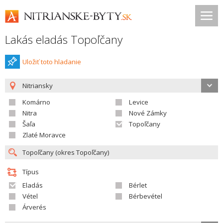
Lakás eladás Topoľčany
Uložiť toto hladanie
Nitriansky
Komárno
Levice
Nitra
Nové Zámky
Šaľa
Topoľčany
Zlaté Moravce
Típus
Eladás
Bérlet
Vétel
Bérbevétel
Árverés