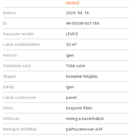
javasol
Betéve
2026. 04. 16.
ID
AR-05GW-001184
Kataszter terület
LEVICE
2
Lakás padlófelülete
35 m
Felfonó
Igen
Földfeletti szint
Több színt
Állapot
Komplett felújítás
Erkély
Igen
Lakás szerkezete
panel
Fűtés
központi fűtés
Hőforrás
meleg a kazánhából
Melegvíz előállítás
párhuzamosan a KF