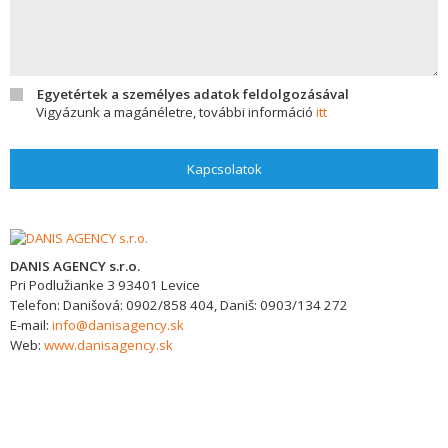
Egyetértek a személyes adatok feldolgozásával
Vigyázunk a magánéletre, további információ
itt
Kapcsolatok
DANIS AGENCY s.r.o.
Pri Podlužianke 3
93401
Levice
Telefon:
Danišová: 0902/858 404, Daniš: 0903/134 272
E-mail:
info@danisagency.sk
Web:
www.danisagency.sk