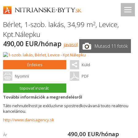
Bérlet, 1-szob. lakás, 34,99 m
,
Levice
,
2
Kpt.Nálepku
490,00 EUR/hónap
javasol
Mutasd 11 fotók
Érdekes
Küld
Nyomni
PDF
topovať inzerát
További információk a megrendelésről
Táto nehnuteľnost je exkluzívne spostredkovávaná touto realitnou
kanceláriou.
http://www.danisagency.sk
490,00
EUR/hónap
Ár