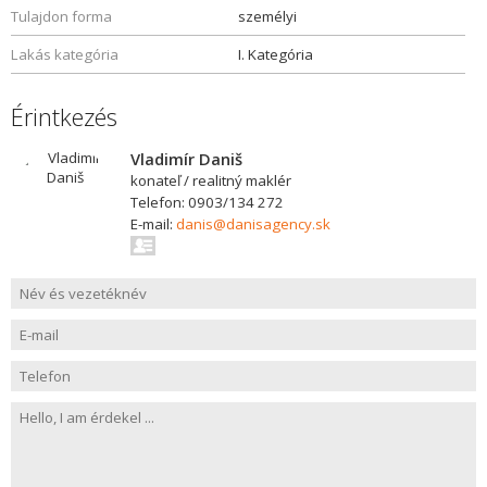
Tulajdon forma
személyi
Lakás kategória
I. Kategória
Érintkezés
Vladimír Daniš
konateľ / realitný maklér
Telefon: 0903/134 272
E-mail:
danis@danisagency.sk