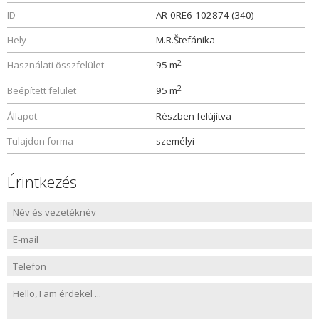
ID
AR-0RE6-102874 (340)
Hely
M.R.Štefánika
2
Használati összfelület
95 m
2
Beépített felület
95 m
Állapot
Részben felújítva
Tulajdon forma
személyi
Érintkezés