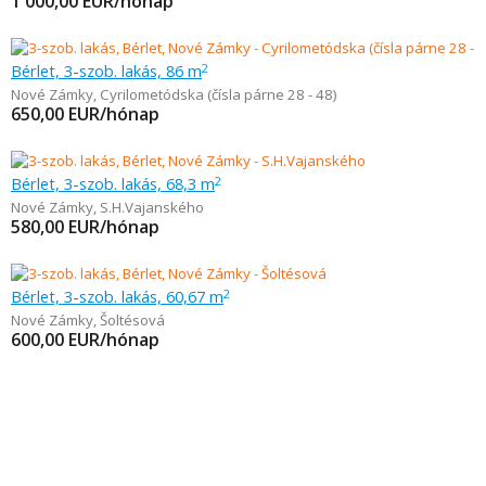
1 000,00
EUR/hónap
Bérlet, 3-szob. lakás, 86 m
2
Nové Zámky
,
Cyrilometódska (čísla párne 28 - 48)
650,00
EUR/hónap
Bérlet, 3-szob. lakás, 68,3 m
2
Nové Zámky
,
S.H.Vajanského
580,00
EUR/hónap
Bérlet, 3-szob. lakás, 60,67 m
2
Nové Zámky
,
Šoltésová
600,00
EUR/hónap