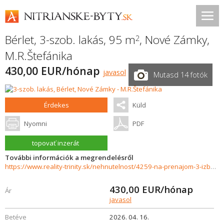
Bérlet, 3-szob. lakás, 95 m
,
Nové Zámky
,
2
M.R.Štefánika
430,00 EUR/hónap
javasol
Mutasd 14 fotók
Érdekes
Küld
Nyomni
PDF
topovať inzerát
További információk a megrendelésről
https://www.reality-trinity.sk/nehnutelnost/4259-na-prenajom-3-izbovy-byt-v-sirsom-centre-mesta-nove-zamky
430,00
EUR/hónap
Ár
javasol
Betéve
2026. 04. 16.